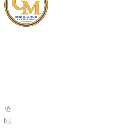
Навігація
Про компанію
Контакти
Вакуумні пробірки для збору крові
Лабораторний посуд
Медична одноразова продукція
Товари медичного призначення
Контакти
+38 (067) 520-50-52
office@goodmed.ua