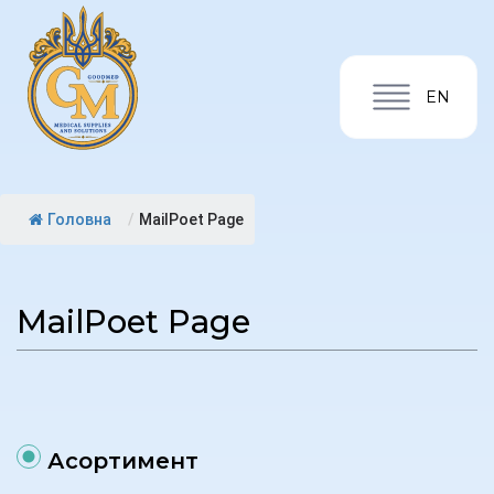
EN
Головна
/
MailPoet Page
MailPoet Page
Асортимент