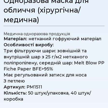
Одноразова маска для
обличчя (хірургічна/
медична)
Медична одноразова продукція
Матеріал:
нетканий гофруючий матеріал
Особливості виробу
:
Три фільтруючи шари: зовнішній та
внутрішній шар з 25 г/м
2
нетканого
поліпропілену, середній шар: Melt Blow PP
Fiche Paper BFE>95%
Має регульований затиск для носа
З петлею
Артикул:
РМ1511
Кількість:
50 штук/упаковка, 40 штук/
коробка