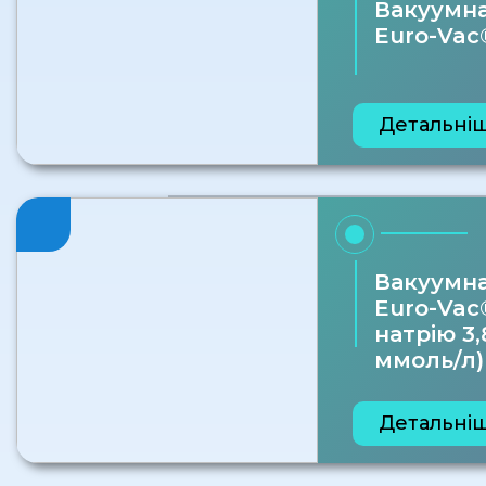
Вакуумна
Euro-Vac
Детальні
Вакуумна
Euro-Vac
натрію 3,
ммоль/л)
Детальні