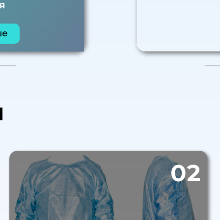
я
ше
я
02