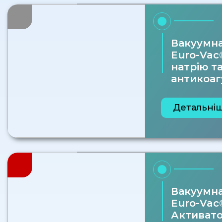
Вакуумна
Euro-Vaс
натрію т
антикоа
Детальні
Вакуумна
Euro-Vac
Активат