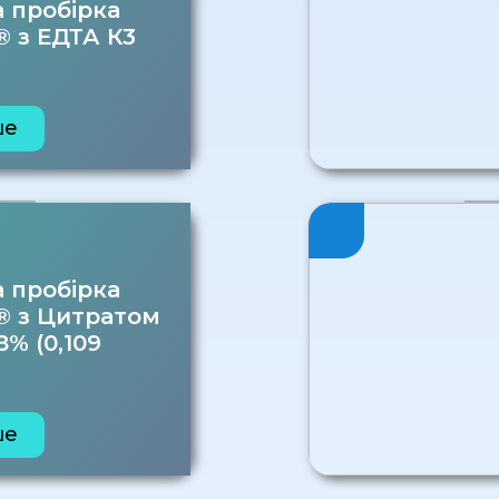
 пробірка
® з ЕДТА К3
ше
 пробірка
® з Цитратом
8% (0,109
ше