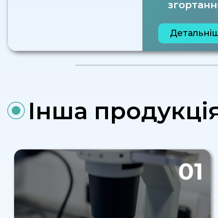
згортанн
Детальні
Інша продукці
01