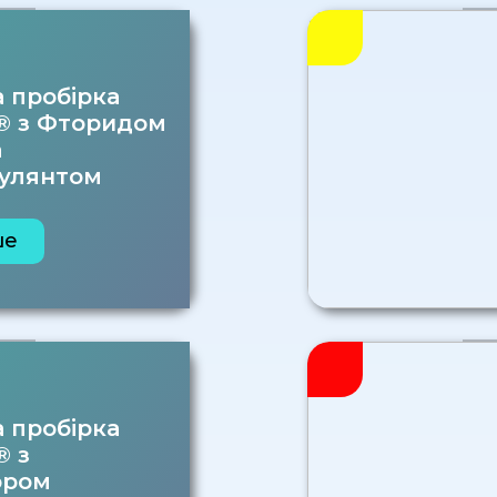
 пробірка
® з Фторидом
а
гулянтом
ше
 пробірка
® з
ором